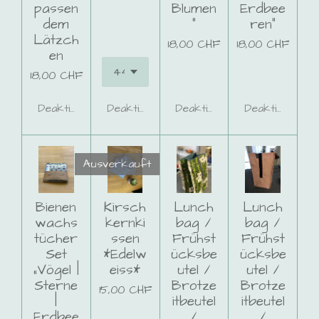
passen
Blumen
Erdbee
dem
“
ren“
Lätzch
18,00 CHF
18,00 CHF
en
18,00 CHF
Deaktiviert
Deaktiviert
Deaktiviert
Deaktiviert
Ausverkauft
Bienen
Kirsch
Lunch
Lunch
wachs
kernki
bag /
bag /
tücher
ssen
Frühst
Frühst
Set
*Edelw
ücksbe
ücksbe
„Vögel |
eiss*
utel /
utel /
Sterne
Brotze
Brotze
15,00 CHF
|
itbeutel
itbeutel
Erdbee
/
/