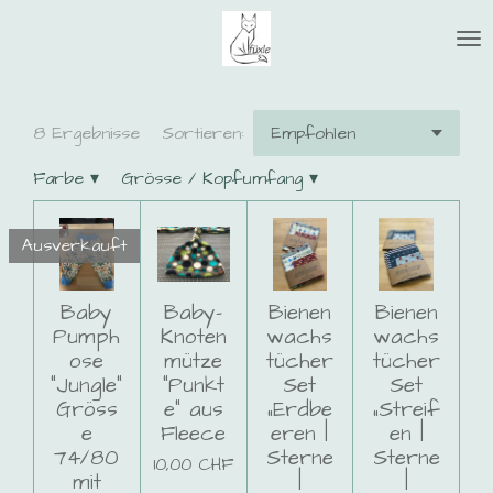
Zum
Hauptinhalt
springen
8 Ergebnisse
Sortieren:
Farbe
▾
Grösse / Kopfumfang
▾
Ausverkauft
Baby
Baby-
Bienen
Bienen
Pumph
Knoten
wachs
wachs
ose
mütze
tücher
tücher
"Jungle"
"Punkt
Set
Set
Gröss
e" aus
„Erdbe
„Streif
e
Fleece
eren |
en |
74/80
Sterne
Sterne
10,00 CHF
mit
|
|