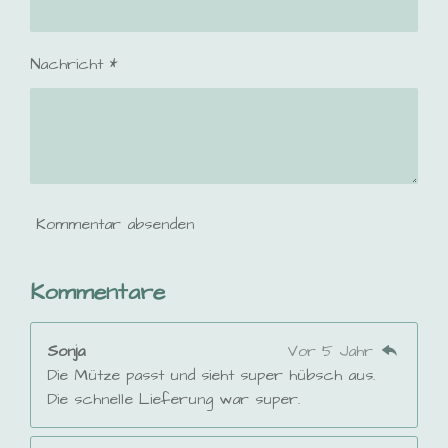
e
r
n
n
Nachricht *
e
Kommentar absenden
Kommentare
Sonja
Vor 5 Jahr
Die Mütze passt und sieht super hübsch aus.
Die schnelle Lieferung war super.