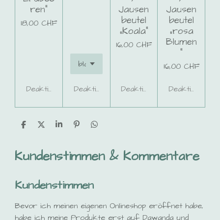
ren“
Jausen
Jausen
beutel
beutel
18,00 CHF
„Koala“
„rosa
Blumen
16,00 CHF
“
16,00 CHF
Deaktiviert
Deaktiviert
Deaktiviert
Deaktiviert
T
T
T
P
T
e
e
e
i
e
i
i
i
n
i
l
l
l
i
l
Kundenstimmen & Kommentare
e
e
e
t
e
n
n
n
n
Kundenstimmen
Bevor ich meinen eigenen Onlineshop eröffnet habe,
habe ich meine Produkte erst auf Dawanda und